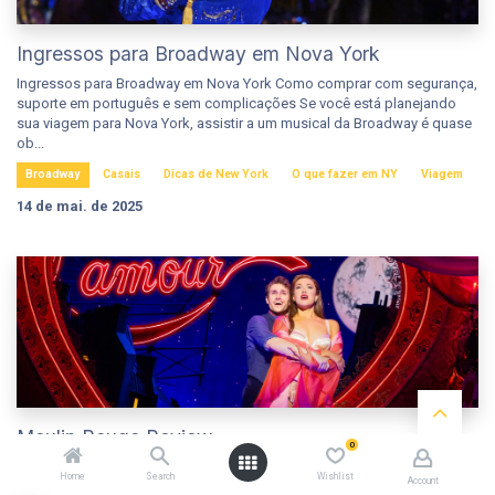
Ingressos para Broadway em Nova York
Ingressos para Broadway em Nova York Como comprar com segurança,
suporte em português e sem complicações Se você está planejando
sua viagem para Nova York, assistir a um musical da Broadway é quase
ob...
Broadway
Casais
Dicas de New York
O que fazer em NY
Viagem
14 de mai. de 2025
Moulin Rouge Review
0
Moulin Rouge Review O que achamos de um dos mais famosos
Home
Search
Wishlist
Account
espetáculos da Broadway " Espetacular, Espetacular! " – essa frase