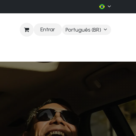
Entrar
Português (BR)
LOG
a