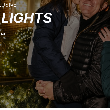
LUSIVE
Y
LIGHTS
Á!​​