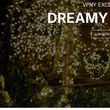
VPNY EXC
DREAM
GARANTA J