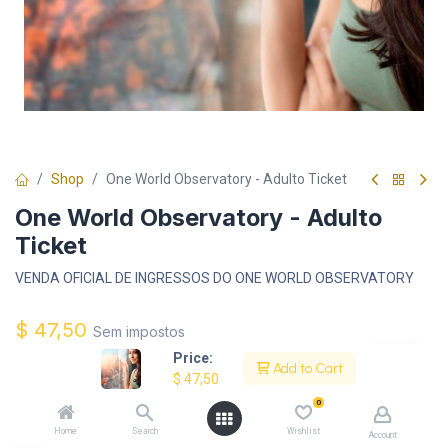
Shop
One World Observatory - Adulto Ticket
One World Observatory - Adulto
Ticket
VENDA OFICIAL DE INGRESSOS DO ONE WORLD OBSERVATORY
$
47,50
Sem impostos
Price:
Add to Cart
$
47,50
Melhore Sua Experiência:
0
$
10,00
Ingressos Final de Semana
+
Home
Search
Wishlist
Account