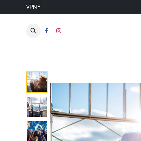
VPNY
HO