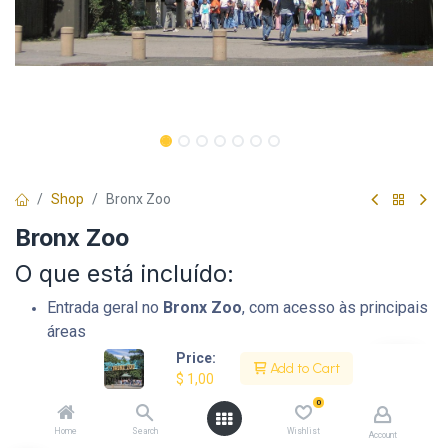
Shop
Bronx Zoo
Bronx Zoo
O que está incluído:
Entrada geral no
Bronx Zoo
, com acesso às principais
áreas
Entrada no horário desejado, com
ingresso digital
Price:
Add to Cart
Atendimento da VPNY em português
$
1,00
0
Home
Search
Wishlist
Account