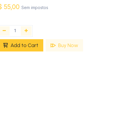
$
55,00
Sem impostos
Add to Cart
Buy Now