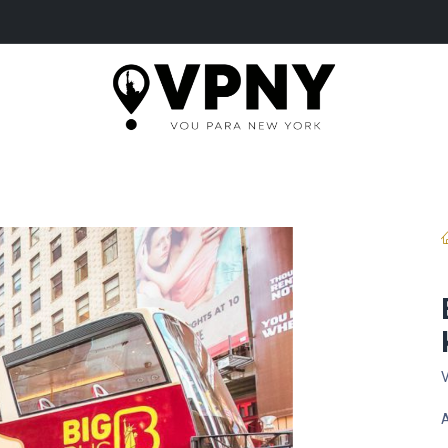
ME
PASSEIOS
SERVIÇOS
INGRESSOS
B
V
A