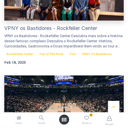
VPNY os Bastidores - Rockfeller Center
VPNY os Bastidores - Rockefeller Center Descubra mais sobre a história
desse famoso complexo Descubra o Rockefeller Center: História,
Curiosidades, Gastronomia e Dicas Imperdíveis! Bem-vindo ao tour e...
Rockefeller Center
Top of The Rock
Tour
VPNY Os Bastidores
Feb 18, 2025
0
O que visitar na Philadelphia em 1 dia?
Home
Search
Wishlist
Account